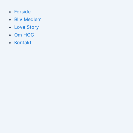
Gå
til
Forside
indholdet
Bliv Medlem
Love Story
Om HOG
Kontakt