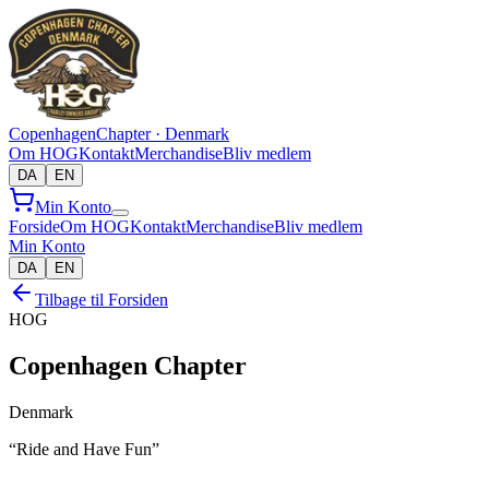
Copenhagen
Chapter · Denmark
Om HOG
Kontakt
Merchandise
Bliv medlem
DA
EN
Min Konto
Forside
Om HOG
Kontakt
Merchandise
Bliv medlem
Min Konto
DA
EN
Tilbage til Forsiden
HOG
Copenhagen Chapter
Denmark
“Ride and Have Fun”